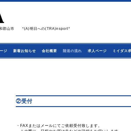
和郡山市 *(A)明日への(TRA)nsport*
ージ
新着お知らせ
会社概要
陸送の流れ
求人ページ
ミイダス
②受付
・FAXまたはメールにてご依頼受付致します。