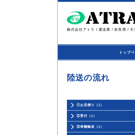
株式会社アトラ / 運送業 / 奈良県 / 大
トップペ
陸送の流れ
①お見積り（1）
②受付（1）
③車輛輸送（1）